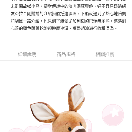
未離開故鄉小島，卻對傳說中的澳洲深感興趣，好不容易透過網
街口支付
友亞拉金剛鸚鵡的介紹搭船抵達澳洲，下船就遇到了熱心地陪凱
悠遊付
莉袋鼠一路介紹，也見到了熱愛尤加利樹的巴瑞無尾熊，還遇到
心善的藍色薩薩蛇帶領遊歷沙漠，讓整趟澳洲行收穫滿滿。
AFTEE先享後付
相關說明
【關於「AFTEE先享後付」】
ATM付款
AFTEE先享後付是「在收到商品之後才付款」的支付方式。 讓您購物簡單
詳細說明
商品規格
相關推薦
便利好安心！
１．簡單：不需註冊會員、不需綁卡、不需儲值。
運送方式
２．便利：只要手機號碼，簡訊認證，即可結帳。
３．安心：先確認商品／服務後，再付款。
全家付款取貨
每筆NT$100，滿NT$490(含以上)免運費
【「AFTEE先享後付」結帳流程】
１．於結帳方式選擇「AFTEE先享後付」後，將跳轉至「AFTEE先享後付」
7-11付款取貨
結帳頁面，進行簡訊認證並確認金額後，即可完成結帳。
２．訂單成立數日內，您將收到繳費通知簡訊。
每筆NT$100，滿NT$490(含以上)免運費
３．收到繳費通知簡訊後14天內，點擊此簡訊中的連結，可透過四大超商／
ATM／網路銀行／等多元方式進行付款，方視為交易完成。
宅配
※ 請注意：結帳手續完成當下不需立刻繳費，但若您需要取消訂單，請聯絡
每筆NT$100，滿NT$990(含以上)免運費
購買商品的店家。未經商家同意取消之訂單仍視為有效，需透過AFTEE先享
後付繳納相關費用。
海外國家
※ 交易是否成功請以「AFTEE先享後付 」之結帳頁面顯示為準，若有關於
查看運費