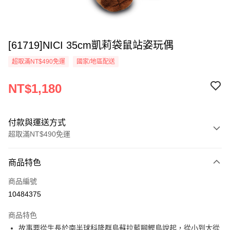
[61719]NICI 35cm凱莉袋鼠站姿玩偶
超取滿NT$490免運
國家/地區配送
NT$1,180
付款與運送方式
超取滿NT$490免運
付款方式
商品特色
信用卡一次付款
商品編號
超商取貨付款
10484375
LINE Pay
商品特色
Apple Pay
故事要從生長於南半球科隆群島蘇拉藍腳鰹鳥說起，從小到大從