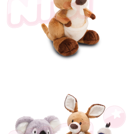
是否繳費成功／繳費後需取消欲退款等相關疑問，請聯繫「AFTEE先享後付
客戶支援中心」
https://netprotections.freshdesk.com/support/home
【注意事項】
１．透過由恩沛科技股份有限公司提供之「AFTEE先享後付」服務完成之交
易，需依本服務之必要範圍內提供個人資料，並將交易相關給付款項請求債
權轉讓予恩沛科技股份有限公司。
２．關於個人資料處理事宜，請瀏覽以下網址：
https://aftee.tw/terms/#terms3
３．未成年的使用者請事先徵得法定代理人或監護人之同意方可使用
「AFTEE先享後付」，若未經同意申辦者引起之損失，本公司不負相關責
任。
４．使用「AFTEE先享後付」時，將依據個別帳號之用戶狀況，依本公司即
時審查核予不同之上限額度；若仍有額度不足之情形，本公司將視審查結果
請求用戶進行身份認證。
５．嚴禁一人註冊多個帳號或使用他人資訊註冊。若發現惡意使用之情形，
恩沛科技股份有限公司將有權停止該用戶之使用額度並採取法律行動。