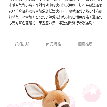
未離開故鄉小島，卻對傳說中的澳洲深感興趣，好不容易透過網
街口支付
友亞拉金剛鸚鵡的介紹搭船抵達澳洲，下船就遇到了熱心地陪凱
悠遊付
莉袋鼠一路介紹，也見到了熱愛尤加利樹的巴瑞無尾熊，還遇到
心善的藍色薩薩蛇帶領遊歷沙漠，讓整趟澳洲行收穫滿滿。
AFTEE先享後付
相關說明
【關於「AFTEE先享後付」】
ATM付款
AFTEE先享後付是「在收到商品之後才付款」的支付方式。 讓您購物簡單
詳細說明
商品規格
相關推薦
便利好安心！
１．簡單：不需註冊會員、不需綁卡、不需儲值。
運送方式
２．便利：只要手機號碼，簡訊認證，即可結帳。
３．安心：先確認商品／服務後，再付款。
全家付款取貨
每筆NT$100，滿NT$490(含以上)免運費
【「AFTEE先享後付」結帳流程】
１．於結帳方式選擇「AFTEE先享後付」後，將跳轉至「AFTEE先享後付」
7-11付款取貨
結帳頁面，進行簡訊認證並確認金額後，即可完成結帳。
２．訂單成立數日內，您將收到繳費通知簡訊。
每筆NT$100，滿NT$490(含以上)免運費
３．收到繳費通知簡訊後14天內，點擊此簡訊中的連結，可透過四大超商／
ATM／網路銀行／等多元方式進行付款，方視為交易完成。
宅配
※ 請注意：結帳手續完成當下不需立刻繳費，但若您需要取消訂單，請聯絡
每筆NT$100，滿NT$990(含以上)免運費
購買商品的店家。未經商家同意取消之訂單仍視為有效，需透過AFTEE先享
後付繳納相關費用。
海外國家
※ 交易是否成功請以「AFTEE先享後付 」之結帳頁面顯示為準，若有關於
查看運費