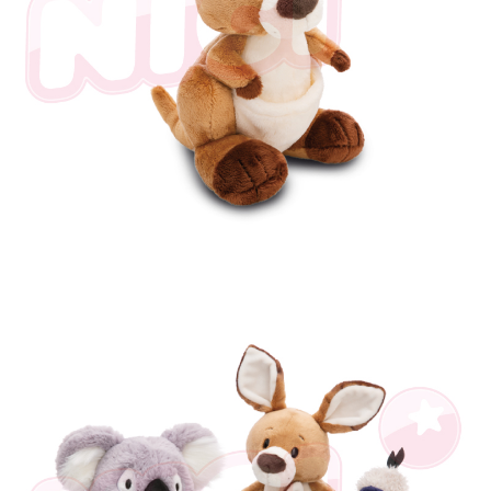
是否繳費成功／繳費後需取消欲退款等相關疑問，請聯繫「AFTEE先享後付
客戶支援中心」
https://netprotections.freshdesk.com/support/home
【注意事項】
１．透過由恩沛科技股份有限公司提供之「AFTEE先享後付」服務完成之交
易，需依本服務之必要範圍內提供個人資料，並將交易相關給付款項請求債
權轉讓予恩沛科技股份有限公司。
２．關於個人資料處理事宜，請瀏覽以下網址：
https://aftee.tw/terms/#terms3
３．未成年的使用者請事先徵得法定代理人或監護人之同意方可使用
「AFTEE先享後付」，若未經同意申辦者引起之損失，本公司不負相關責
任。
４．使用「AFTEE先享後付」時，將依據個別帳號之用戶狀況，依本公司即
時審查核予不同之上限額度；若仍有額度不足之情形，本公司將視審查結果
請求用戶進行身份認證。
５．嚴禁一人註冊多個帳號或使用他人資訊註冊。若發現惡意使用之情形，
恩沛科技股份有限公司將有權停止該用戶之使用額度並採取法律行動。