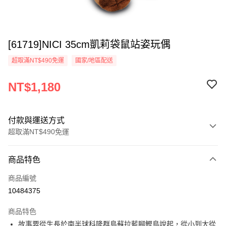
[61719]NICI 35cm凱莉袋鼠站姿玩偶
超取滿NT$490免運
國家/地區配送
NT$1,180
付款與運送方式
超取滿NT$490免運
付款方式
商品特色
信用卡一次付款
商品編號
超商取貨付款
10484375
LINE Pay
商品特色
Apple Pay
故事要從生長於南半球科隆群島蘇拉藍腳鰹鳥說起，從小到大從