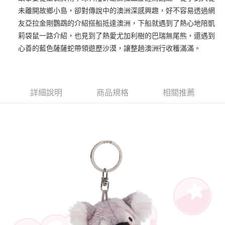
未離開故鄉小島，卻對傳說中的澳洲深感興趣，好不容易透過網
街口支付
友亞拉金剛鸚鵡的介紹搭船抵達澳洲，下船就遇到了熱心地陪凱
悠遊付
莉袋鼠一路介紹，也見到了熱愛尤加利樹的巴瑞無尾熊，還遇到
心善的藍色薩薩蛇帶領遊歷沙漠，讓整趟澳洲行收穫滿滿。
AFTEE先享後付
相關說明
【關於「AFTEE先享後付」】
ATM付款
AFTEE先享後付是「在收到商品之後才付款」的支付方式。 讓您購物簡單
詳細說明
商品規格
相關推薦
便利好安心！
１．簡單：不需註冊會員、不需綁卡、不需儲值。
運送方式
２．便利：只要手機號碼，簡訊認證，即可結帳。
３．安心：先確認商品／服務後，再付款。
全家付款取貨
每筆NT$100，滿NT$490(含以上)免運費
【「AFTEE先享後付」結帳流程】
１．於結帳方式選擇「AFTEE先享後付」後，將跳轉至「AFTEE先享後付」
7-11付款取貨
結帳頁面，進行簡訊認證並確認金額後，即可完成結帳。
２．訂單成立數日內，您將收到繳費通知簡訊。
每筆NT$100，滿NT$490(含以上)免運費
３．收到繳費通知簡訊後14天內，點擊此簡訊中的連結，可透過四大超商／
ATM／網路銀行／等多元方式進行付款，方視為交易完成。
宅配
※ 請注意：結帳手續完成當下不需立刻繳費，但若您需要取消訂單，請聯絡
每筆NT$100，滿NT$990(含以上)免運費
購買商品的店家。未經商家同意取消之訂單仍視為有效，需透過AFTEE先享
後付繳納相關費用。
海外國家
※ 交易是否成功請以「AFTEE先享後付 」之結帳頁面顯示為準，若有關於
查看運費