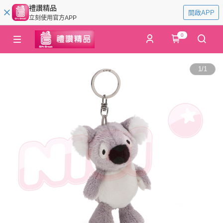
禮讚精品
開啟APP
立刻使用官方APP
0
1
/
1