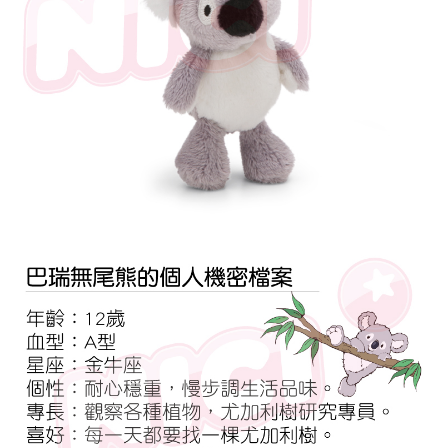
是否繳費成功／繳費後需取消欲退款等相關疑問，請聯繫「AFTEE先享後付
客戶支援中心」
https://netprotections.freshdesk.com/support/home
【注意事項】
１．透過由恩沛科技股份有限公司提供之「AFTEE先享後付」服務完成之交
易，需依本服務之必要範圍內提供個人資料，並將交易相關給付款項請求債
權轉讓予恩沛科技股份有限公司。
２．關於個人資料處理事宜，請瀏覽以下網址：
https://aftee.tw/terms/#terms3
３．未成年的使用者請事先徵得法定代理人或監護人之同意方可使用
「AFTEE先享後付」，若未經同意申辦者引起之損失，本公司不負相關責
任。
４．使用「AFTEE先享後付」時，將依據個別帳號之用戶狀況，依本公司即
時審查核予不同之上限額度；若仍有額度不足之情形，本公司將視審查結果
請求用戶進行身份認證。
５．嚴禁一人註冊多個帳號或使用他人資訊註冊。若發現惡意使用之情形，
恩沛科技股份有限公司將有權停止該用戶之使用額度並採取法律行動。