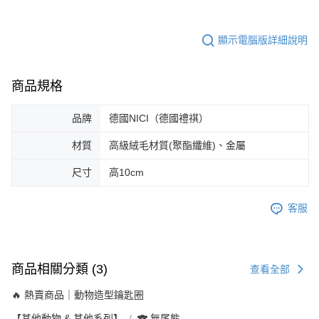
顯示電腦版詳細說明
商品規格
品牌
德國NICI（德國禮祺）
材質
高級絨毛材質(聚酯纖維)、金屬
尺寸
高10cm
客服
商品相關分類 (3)
查看全部
🔥 熱賣商品｜動物造型鑰匙圈
【其他動物 & 其他系列】
🐨 無尾熊