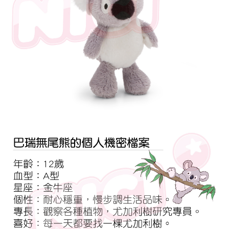
是否繳費成功／繳費後需取消欲退款等相關疑問，請聯繫「AFTEE先享後付
客戶支援中心」
https://netprotections.freshdesk.com/support/home
【注意事項】
１．透過由恩沛科技股份有限公司提供之「AFTEE先享後付」服務完成之交
易，需依本服務之必要範圍內提供個人資料，並將交易相關給付款項請求債
權轉讓予恩沛科技股份有限公司。
２．關於個人資料處理事宜，請瀏覽以下網址：
https://aftee.tw/terms/#terms3
３．未成年的使用者請事先徵得法定代理人或監護人之同意方可使用
「AFTEE先享後付」，若未經同意申辦者引起之損失，本公司不負相關責
任。
４．使用「AFTEE先享後付」時，將依據個別帳號之用戶狀況，依本公司即
時審查核予不同之上限額度；若仍有額度不足之情形，本公司將視審查結果
請求用戶進行身份認證。
５．嚴禁一人註冊多個帳號或使用他人資訊註冊。若發現惡意使用之情形，
恩沛科技股份有限公司將有權停止該用戶之使用額度並採取法律行動。