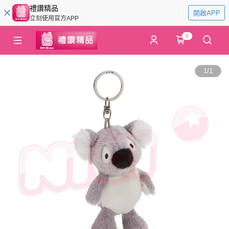
禮讚精品
開啟APP
立刻使用官方APP
0
1
/
1