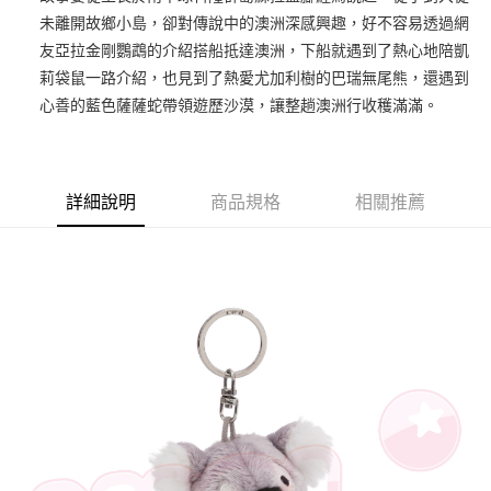
未離開故鄉小島，卻對傳說中的澳洲深感興趣，好不容易透過網
街口支付
友亞拉金剛鸚鵡的介紹搭船抵達澳洲，下船就遇到了熱心地陪凱
悠遊付
莉袋鼠一路介紹，也見到了熱愛尤加利樹的巴瑞無尾熊，還遇到
心善的藍色薩薩蛇帶領遊歷沙漠，讓整趟澳洲行收穫滿滿。
AFTEE先享後付
相關說明
【關於「AFTEE先享後付」】
ATM付款
AFTEE先享後付是「在收到商品之後才付款」的支付方式。 讓您購物簡單
詳細說明
商品規格
相關推薦
便利好安心！
１．簡單：不需註冊會員、不需綁卡、不需儲值。
運送方式
２．便利：只要手機號碼，簡訊認證，即可結帳。
３．安心：先確認商品／服務後，再付款。
全家付款取貨
每筆NT$100，滿NT$490(含以上)免運費
【「AFTEE先享後付」結帳流程】
１．於結帳方式選擇「AFTEE先享後付」後，將跳轉至「AFTEE先享後付」
7-11付款取貨
結帳頁面，進行簡訊認證並確認金額後，即可完成結帳。
２．訂單成立數日內，您將收到繳費通知簡訊。
每筆NT$100，滿NT$490(含以上)免運費
３．收到繳費通知簡訊後14天內，點擊此簡訊中的連結，可透過四大超商／
ATM／網路銀行／等多元方式進行付款，方視為交易完成。
宅配
※ 請注意：結帳手續完成當下不需立刻繳費，但若您需要取消訂單，請聯絡
每筆NT$100，滿NT$990(含以上)免運費
購買商品的店家。未經商家同意取消之訂單仍視為有效，需透過AFTEE先享
後付繳納相關費用。
海外國家
※ 交易是否成功請以「AFTEE先享後付 」之結帳頁面顯示為準，若有關於
查看運費