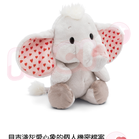
是否繳費成功／繳費後需取消欲退款等相關疑問，請聯繫「AFTEE先享後付
客戶支援中心」
https://netprotections.freshdesk.com/support/home
【注意事項】
１．透過由恩沛科技股份有限公司提供之「AFTEE先享後付」服務完成之交
易，需依本服務之必要範圍內提供個人資料，並將交易相關給付款項請求債
權轉讓予恩沛科技股份有限公司。
２．關於個人資料處理事宜，請瀏覽以下網址：
https://aftee.tw/terms/#terms3
３．未成年的使用者請事先徵得法定代理人或監護人之同意方可使用
「AFTEE先享後付」，若未經同意申辦者引起之損失，本公司不負相關責
任。
４．使用「AFTEE先享後付」時，將依據個別帳號之用戶狀況，依本公司即
時審查核予不同之上限額度；若仍有額度不足之情形，本公司將視審查結果
請求用戶進行身份認證。
５．嚴禁一人註冊多個帳號或使用他人資訊註冊。若發現惡意使用之情形，
恩沛科技股份有限公司將有權停止該用戶之使用額度並採取法律行動。