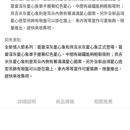
葛雷深灰愛心象單手握著紅色愛心，中間有磁鐵能夠輕鬆吸附；
街口支付
貝吉米灰愛心象則是耳朵內側有著滿滿愛心圖案。另外全新品項
悠遊付
愛心造型吊飾有吸盤可以掛在牆上、車內等等當作可愛裝飾。限
量推出，趕快來收集吧。
AFTEE先享後付
相關說明
銷售重點
【關於「AFTEE先享後付」】
全新情人節系列：葛雷深灰愛心象和貝吉米灰愛心象正式登場。葛
ATM付款
AFTEE先享後付是「在收到商品之後才付款」的支付方式。 讓您購物簡單
便利好安心！
雷深灰愛心象單手握著紅色愛心，中間有磁鐵能夠輕鬆吸附；貝吉
１．簡單：不需註冊會員、不需綁卡、不需儲值。
米灰愛心象則是耳朵內側有著滿滿愛心圖案。另外全新品項愛心造
運送方式
２．便利：只要手機號碼，簡訊認證，即可結帳。
型吊飾有吸盤可以掛在牆上、車內等等當作可愛裝飾。限量推出，
３．安心：先確認商品／服務後，再付款。
全家付款取貨
趕快來收集吧。
每筆NT$100，滿NT$490(含以上)免運費
【「AFTEE先享後付」結帳流程】
１．於結帳方式選擇「AFTEE先享後付」後，將跳轉至「AFTEE先享後付」
7-11付款取貨
結帳頁面，進行簡訊認證並確認金額後，即可完成結帳。
２．訂單成立數日內，您將收到繳費通知簡訊。
每筆NT$100，滿NT$490(含以上)免運費
３．收到繳費通知簡訊後14天內，點擊此簡訊中的連結，可透過四大超商／
詳細說明
商品規格
相關推薦
ATM／網路銀行／等多元方式進行付款，方視為交易完成。
宅配
※ 請注意：結帳手續完成當下不需立刻繳費，但若您需要取消訂單，請聯絡
每筆NT$100，滿NT$990(含以上)免運費
購買商品的店家。未經商家同意取消之訂單仍視為有效，需透過AFTEE先享
後付繳納相關費用。
海外國家
※ 交易是否成功請以「AFTEE先享後付 」之結帳頁面顯示為準，若有關於
查看運費