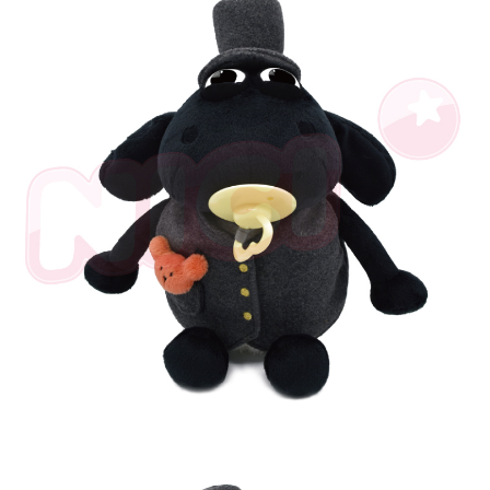
是否繳費成功／繳費後需取消欲退款等相關疑問，請聯繫「AFTEE先享後付
客戶支援中心」
https://netprotections.freshdesk.com/support/home
【注意事項】
１．透過由恩沛科技股份有限公司提供之「AFTEE先享後付」服務完成之交
易，需依本服務之必要範圍內提供個人資料，並將交易相關給付款項請求債
權轉讓予恩沛科技股份有限公司。
２．關於個人資料處理事宜，請瀏覽以下網址：
https://aftee.tw/terms/#terms3
３．未成年的使用者請事先徵得法定代理人或監護人之同意方可使用
「AFTEE先享後付」，若未經同意申辦者引起之損失，本公司不負相關責
任。
４．使用「AFTEE先享後付」時，將依據個別帳號之用戶狀況，依本公司即
時審查核予不同之上限額度；若仍有額度不足之情形，本公司將視審查結果
請求用戶進行身份認證。
５．嚴禁一人註冊多個帳號或使用他人資訊註冊。若發現惡意使用之情形，
恩沛科技股份有限公司將有權停止該用戶之使用額度並採取法律行動。