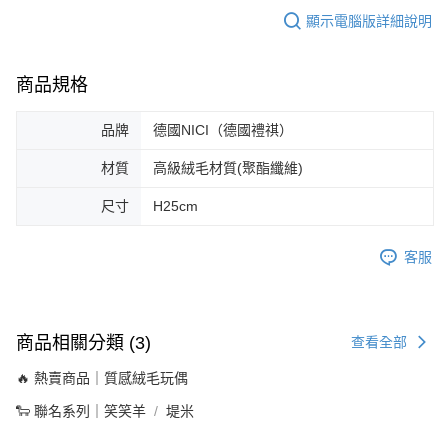
顯示電腦版詳細說明
商品規格
品牌
德國NICI（德國禮祺）
材質
高級絨毛材質(聚酯纖維)
尺寸
H25cm
客服
商品相關分類 (3)
查看全部
🔥 熱賣商品｜質感絨毛玩偶
🐑 聯名系列｜笑笑羊
堤米