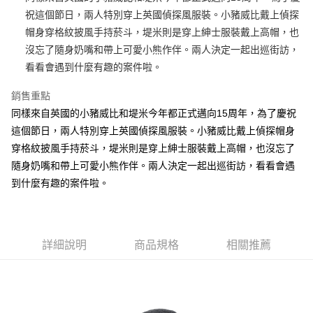
祝這個節日，兩人特別穿上英國偵探風服裝。小豬威比戴上偵探
街口支付
帽身穿格紋披風手持菸斗，堤米則是穿上紳士服裝戴上高帽，也
悠遊付
沒忘了隨身奶嘴和帶上可愛小熊作伴。兩人決定一起出巡街訪，
看看會遇到什麼有趣的案件啦。
AFTEE先享後付
相關說明
銷售重點
【關於「AFTEE先享後付」】
同樣來自英國的小豬威比和堤米今年都正式邁向15周年，為了慶祝
ATM付款
AFTEE先享後付是「在收到商品之後才付款」的支付方式。 讓您購物簡單
便利好安心！
這個節日，兩人特別穿上英國偵探風服裝。小豬威比戴上偵探帽身
１．簡單：不需註冊會員、不需綁卡、不需儲值。
穿格紋披風手持菸斗，堤米則是穿上紳士服裝戴上高帽，也沒忘了
運送方式
２．便利：只要手機號碼，簡訊認證，即可結帳。
隨身奶嘴和帶上可愛小熊作伴。兩人決定一起出巡街訪，看看會遇
３．安心：先確認商品／服務後，再付款。
全家付款取貨
到什麼有趣的案件啦。
每筆NT$100，滿NT$490(含以上)免運費
【「AFTEE先享後付」結帳流程】
１．於結帳方式選擇「AFTEE先享後付」後，將跳轉至「AFTEE先享後付」
7-11付款取貨
結帳頁面，進行簡訊認證並確認金額後，即可完成結帳。
２．訂單成立數日內，您將收到繳費通知簡訊。
每筆NT$100，滿NT$490(含以上)免運費
３．收到繳費通知簡訊後14天內，點擊此簡訊中的連結，可透過四大超商／
詳細說明
商品規格
相關推薦
ATM／網路銀行／等多元方式進行付款，方視為交易完成。
宅配
※ 請注意：結帳手續完成當下不需立刻繳費，但若您需要取消訂單，請聯絡
每筆NT$100，滿NT$990(含以上)免運費
購買商品的店家。未經商家同意取消之訂單仍視為有效，需透過AFTEE先享
後付繳納相關費用。
海外國家
※ 交易是否成功請以「AFTEE先享後付 」之結帳頁面顯示為準，若有關於
查看運費