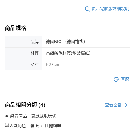
顯示電腦版詳細說明
商品規格
品牌
德國NICI（德國禮祺）
材質
高級絨毛材質(聚酯纖維)
尺寸
H27cm
客服
商品相關分類 (4)
查看全部
🔥 熱賣商品｜質感絨毛玩偶
🐱人氣角色｜貓咪
其他貓咪