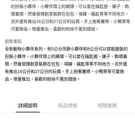
的扮裝小夥伴，小夥伴頭上的繩環，可以套在鑰匙圈、鍊子、鉤
街口支付
環裏頭，然後發揮創意裝飾在包包、項鍊、鑰匙等等不同地方。
悠遊付
另外還有推出16公分和27公分的玩偶，手上抱著薯條、小鴨等等
可愛飾品。限量推出，喜歡的粉絲千萬別錯過。
AFTEE先享後付
相關說明
銷售重點
【關於「AFTEE先享後付」】
全新動物小夥伴系列，有5公分吊飾小夥伴和8公分可以穿脫服裝的
ATM付款
AFTEE先享後付是「在收到商品之後才付款」的支付方式。 讓您購物簡單
便利好安心！
扮裝小夥伴，小夥伴頭上的繩環，可以套在鑰匙圈、鍊子、鉤環裏
１．簡單：不需註冊會員、不需綁卡、不需儲值。
頭，然後發揮創意裝飾在包包、項鍊、鑰匙等等不同地方。另外還
運送方式
２．便利：只要手機號碼，簡訊認證，即可結帳。
有推出16公分和27公分的玩偶，手上抱著薯條、小鴨等等可愛飾
３．安心：先確認商品／服務後，再付款。
全家付款取貨
品。限量推出，喜歡的粉絲千萬別錯過。
每筆NT$100，滿NT$490(含以上)免運費
【「AFTEE先享後付」結帳流程】
１．於結帳方式選擇「AFTEE先享後付」後，將跳轉至「AFTEE先享後付」
7-11付款取貨
結帳頁面，進行簡訊認證並確認金額後，即可完成結帳。
２．訂單成立數日內，您將收到繳費通知簡訊。
每筆NT$100，滿NT$490(含以上)免運費
３．收到繳費通知簡訊後14天內，點擊此簡訊中的連結，可透過四大超商／
詳細說明
商品規格
相關推薦
ATM／網路銀行／等多元方式進行付款，方視為交易完成。
宅配
※ 請注意：結帳手續完成當下不需立刻繳費，但若您需要取消訂單，請聯絡
每筆NT$100，滿NT$990(含以上)免運費
購買商品的店家。未經商家同意取消之訂單仍視為有效，需透過AFTEE先享
後付繳納相關費用。
海外國家
※ 交易是否成功請以「AFTEE先享後付 」之結帳頁面顯示為準，若有關於
查看運費