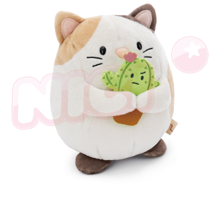
是否繳費成功／繳費後需取消欲退款等相關疑問，請聯繫「AFTEE先享後付
客戶支援中心」
https://netprotections.freshdesk.com/support/home
【注意事項】
１．透過由恩沛科技股份有限公司提供之「AFTEE先享後付」服務完成之交
易，需依本服務之必要範圍內提供個人資料，並將交易相關給付款項請求債
權轉讓予恩沛科技股份有限公司。
２．關於個人資料處理事宜，請瀏覽以下網址：
https://aftee.tw/terms/#terms3
３．未成年的使用者請事先徵得法定代理人或監護人之同意方可使用
「AFTEE先享後付」，若未經同意申辦者引起之損失，本公司不負相關責
任。
４．使用「AFTEE先享後付」時，將依據個別帳號之用戶狀況，依本公司即
時審查核予不同之上限額度；若仍有額度不足之情形，本公司將視審查結果
請求用戶進行身份認證。
５．嚴禁一人註冊多個帳號或使用他人資訊註冊。若發現惡意使用之情形，
恩沛科技股份有限公司將有權停止該用戶之使用額度並採取法律行動。