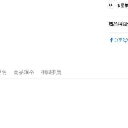
１．簡單
品。限量
２．便利
運送方式
３．安心
全家付款
【「AFT
商品相關分
每筆NT$1
１．於結帳
付」結帳
🔥 熱賣
7-11付款
２．訂單
分享
３．收到繳
【其他動物
每筆NT$1
／ATM／
※ 請注意
📏玩偶尺
宅配
絡購買商品
先享後付
每筆NT$1
※ 交易是
說明
商品規格
相關推薦
是否繳費成
海外國家
付客戶支
【注意事
１．透過由
交易，需
求債權轉
２．關於
https://aft
３．未成
「AFTE