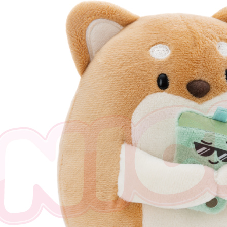
任。
４．使用「
即時審查
結果請求
５．嚴禁
形，恩沛
動。