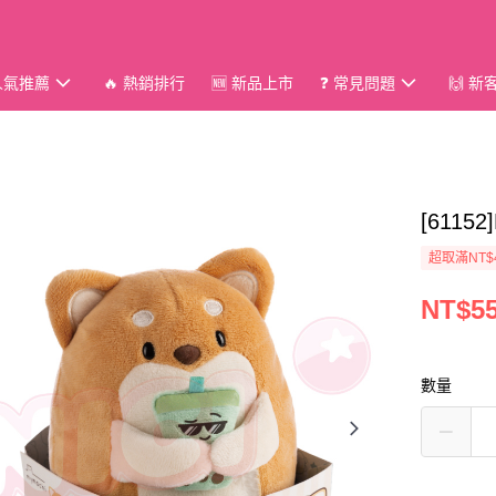
 人氣推薦
🔥 熱銷排行
🆕 新品上市
❓ 常見問題
🙌 
[6115
超取滿NT$
NT$5
數量