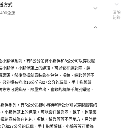
送方式
清除
490免運
紀錄
次付款
付款
物小夥伴系列，有5公分吊飾小夥伴和8公分可以穿脫服
裝小夥伴，小夥伴頭上的繩環，可以套在鑰匙圈、鍊
環裏頭，然後發揮創意裝飾在包包、項鍊、鑰匙等等不
。另外還有推出16公分和27公分的玩偶，手上抱著薯
鴨等等可愛飾品。限量推出，喜歡的粉絲千萬別錯過。
享後付
小夥伴系列，有5公分吊飾小夥伴和8公分可以穿脫服裝的
伴，小夥伴頭上的繩環，可以套在鑰匙圈、鍊子、鉤環裏
FTEE先享後付」】
發揮創意裝飾在包包、項鍊、鑰匙等等不同地方。另外還
先享後付是「在收到商品之後才付款」的支付方式。 讓您購物簡單
心！
公分和27公分的玩偶，手上抱著薯條、小鴨等等可愛飾