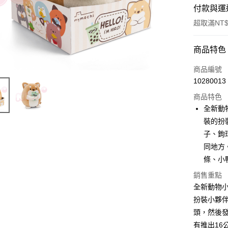
付款與運
超取滿NT$
付款方式
商品特色
信用卡一
商品編號
10280013
超商取貨
商品特色
LINE Pay
全新動
裝的扮
Apple Pay
子、鉤
街口支付
同地方
條、小
悠遊付
銷售重點
AFTEE先
全新動物
相關說明
扮裝小夥
【關於「A
ATM付款
頭，然後
AFTEE
便利好安
有推出16