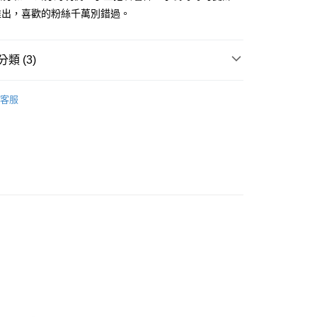
：不需註冊會員、不需綁卡、不需儲值。
推出，喜歡的粉絲千萬別錯過。
：只要手機號碼，簡訊認證，即可結帳。
：先確認商品／服務後，再付款。
取貨
EE先享後付」結帳流程】
類 (3)
00，滿NT$490(含以上)免運費
方式選擇「AFTEE先享後付」後，將跳轉至「AFTEE先享後
頁面，進行簡訊認證並確認金額後，即可完成結帳。
商品｜質感絨毛玩偶
取貨
成立數日內，您將收到繳費通知簡訊。
客服
費通知簡訊後14天內，點擊此簡訊中的連結，可透過四大超商
 & 其他系列】
【扮裝小夥伴系列】
00，滿NT$490(含以上)免運費
網路銀行／等多元方式進行付款，方視為交易完成。
：結帳手續完成當下不需立刻繳費，但若您需要取消訂單，請聯
寸分類
小型玩偶｜12cm+
的店家。未經商家同意取消之訂單仍視為有效，需透過AFTEE
繳納相關費用。
00，滿NT$990(含以上)免運費
否成功請以「AFTEE先享後付 」之結帳頁面顯示為準，若有關於
功／繳費後需取消欲退款等相關疑問，請聯繫「AFTEE先享後
查看運費
援中心」
https://netprotections.freshdesk.com/support/home
項】
恩沛科技股份有限公司提供之「AFTEE先享後付」服務完成之
依本服務之必要範圍內提供個人資料，並將交易相關給付款項請
讓予恩沛科技股份有限公司。
個人資料處理事宜，請瀏覽以下網址：
ee.tw/terms/#terms3
年的使用者請事先徵得法定代理人或監護人之同意方可使用
E先享後付」，若未經同意申辦者引起之損失，本公司不負相關責