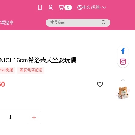
0
中文 (繁體)
新客看過來
2]NICI 16cm希洛柴犬坐姿玩偶
490免運
國家/地區配送
50