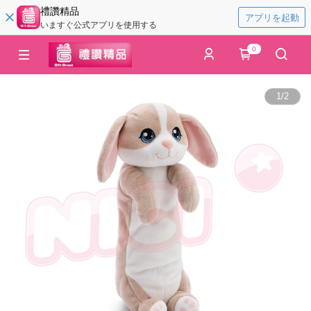
禮讚精品
アプリを起動
いますぐ公式アプリを使用する
0
1
/
2