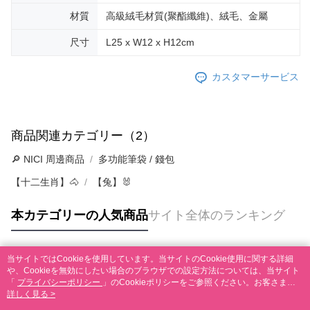
材質
高級絨毛材質(聚酯纖維)、絨毛、金屬
尺寸
L25 x W12 x H12cm
カスタマーサービス
商品関連カテゴリー（2）
🔎 NICI 周邊商品
多功能筆袋 / 錢包
【十二生肖】🐴
【兔】🐰
本カテゴリーの人気商品
サイト全体のランキング
当サイトではCookieを使用しています。当サイトのCookie使用に関する詳細
人気タグ
や、Cookieを無効にしたい場合のブラウザでの設定方法については、当サイト
「
プライバシーポリシー
」のCookieポリシーをご参照ください。お客さま
が、当サイトを引き続き使用される場合、当社がサイト利用規約のCookieポリ
詳しく見る >
シーに基づいてCookieを使用することに同意したものとみなします。