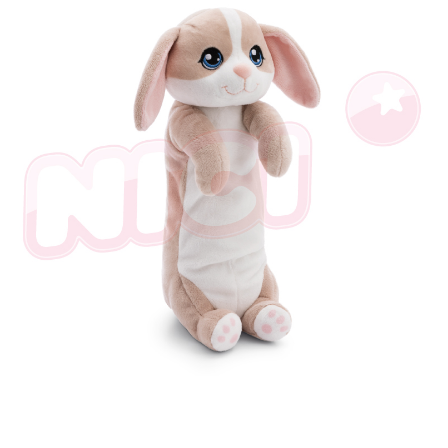
とに計算されます。AFTEEで注文すると、商品を受け取るまで支払い期限
を延長できますが、商品を期限内に受け取れない場合があります（例：予
約商品や商品到着日が比較的遅い商品）。そのため、商品到着の有無に関
わらず、AFTEEで指定された期限内にお支払いください。
二、支払い限度額
1.初回 AFTEEを ご利用の際に、認証結果及び当社の審査の結果に基づ
き、限度額が設定されます。
2.決済金額は最低NT$20です。
3.現在、台湾の会員のみご利用いただけます。
三、利用規約「AFTEE代金後払い」（以下当サービスという）はネットプ
ロテクションズ（以下 AFTEE という）が提供し、AFTEEが代金を徴収し
ます。当サービスご利用の際に提供しなければならない個人情報（注文者
の氏名、電話番号、受取人の氏名、電話番号、受取人住所を含むがこれに
限らない）は、AFTEEに渡され当サービスで必要な範囲内で利用されま
す。AFTEEの個人情報の収集、処理、利用について、詳細はAFTEE公式ホ
ームページの『個人情報の収集、処理及び利用に関する声明』をご参照く
ださい（
https://aftee.tw/privacypolicy/
）。
AFTEEの初回ご利用の際に、審査を通過すれば、最高額がNT$10,000にな
ります。支払い期限を過ぎた場合、その金額に基づいて年利20%の遅延滞
納金が加算されます。未成年の利用者は、事前に法定代理人または後見人
の同意を得ればAFTEEをご利用いただけます。