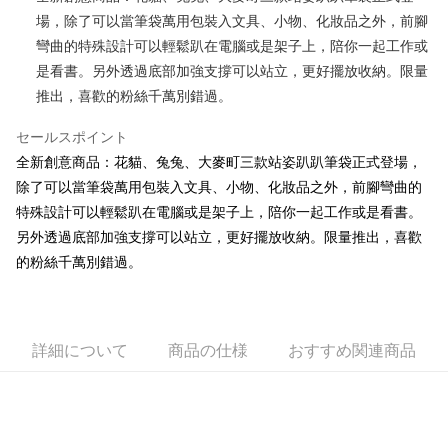
場，除了可以當筆袋萬用包裝入文具、小物、化妝品之外，前腳
JKOPAY
彎曲的特殊設計可以輕鬆趴在電腦或是架子上，陪你一起工作或
Easy Wallet
是看書。另外透過底部加強支撐可以站立，更好擺放收納。限量
推出，喜歡的粉絲千萬別錯過。
AFTEE代金後払い
説明
セールスポイント
一、 AFTEE代金後払いについて
ATM払い
全新創意商品：花貓、兔兔、大麥町三款站姿趴趴筆袋正式登場，
1.お支払い方法でAFTEE代金後払いを選択すると、携帯電話認証ウィンド
ウが表示されます。
除了可以當筆袋萬用包裝入文具、小物、化妝品之外，前腳彎曲的
2.SMSで認証してお支払い手続を進めてください。
配送方法
特殊設計可以輕鬆趴在電腦或是架子上，陪你一起工作或是看書。
3.注文するときのお支払いは不要です。商品はご指定の住所に配送されま
另外透過底部加強支撐可以站立，更好擺放收納。限量推出，喜歡
す。
全家付款取貨
4.ご注文が完了すると、携帯に支払い通知のSMSが届きます。アプリ会員
的粉絲千萬別錯過。
配送毎にNT$100、NT$490以上で送料無料
の場合は、AFTEE アプリプッシュ通知が届きます。
5.商品受け取り時のお支払いは不要です。商品を確かめてから、SMSまた
7-11付款取貨
はアプリの通知に従って、4大コンビニ、またはATM/オンラインバンキン
グでお支払いください。
配送毎にNT$100、NT$490以上で送料無料
詳細について
商品の仕様
おすすめ関連商品
代金納付期限は最短で 14 日以内ですので、ご注意ください。AFTEE アプ
宅配
リをダウンロードして AFTEE 会員になるとお支払い期限を最長 45 日以内
配送毎にNT$100、NT$990以上で送料無料
まで延長できます。
海外國家
送料を確認
お支払期限は、ショップが請求した期日と、AFTEEで延長できる日数をも