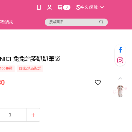
0
中文 (繁體)
新客看過來
69]NICI 兔兔站姿趴趴筆袋
490免運
國家/地區配送
30