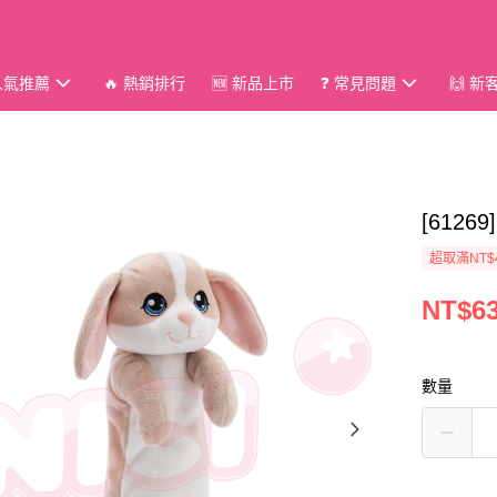
 人氣推薦
🔥 熱銷排行
🆕 新品上市
❓ 常見問題
🙌 
[612
超取滿NT$
NT$6
數量