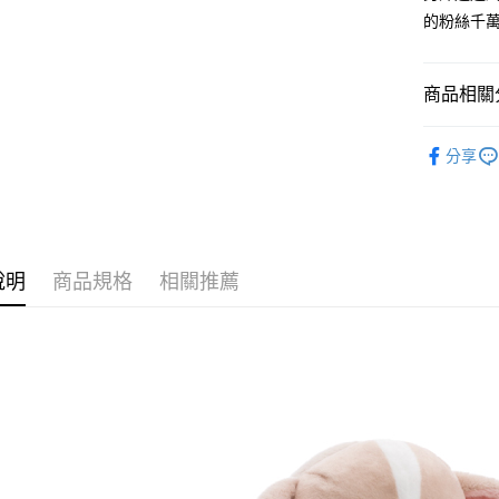
１．簡單
的粉絲千
２．便利
運送方式
３．安心
全家付款
【「AFT
商品相關分
每筆NT$1
１．於結帳
付」結帳
🔎 NICI
7-11付款
２．訂單
分享
３．收到繳
【十二生肖
每筆NT$1
／ATM／
※ 請注意
宅配
絡購買商品
先享後付
每筆NT$1
※ 交易是
說明
商品規格
相關推薦
是否繳費成
海外國家
付客戶支
【注意事
１．透過由
交易，需
求債權轉
２．關於
https://aft
３．未成
「AFTE