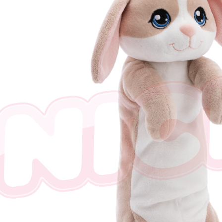
任。
４．使用「
即時審查
結果請求
５．嚴禁
形，恩沛
動。