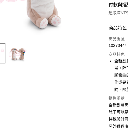
付款與運
超取滿NT$
付款方式
商品特色
信用卡一
商品編號
10273444
超商取貨
商品特色
LINE Pay
全新創
場，除
Apple Pay
腳彎曲
街口支付
作或是
納。限
悠遊付
銷售重點
AFTEE先
全新創意
相關說明
除了可以
【關於「A
ATM付款
特殊設計
AFTEE
便利好安
另外透過