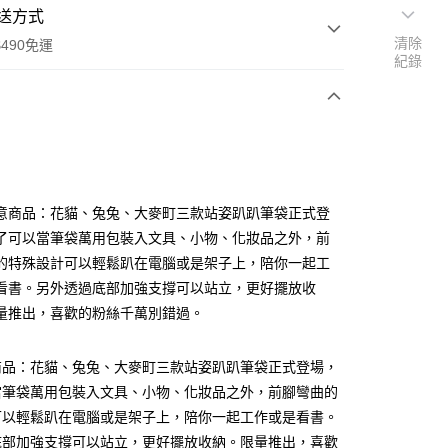
送方式
清除
490免運
紀錄
次付款
付款
意商品：花貓、兔兔、大麥町三款站姿趴趴筆袋正式登
了可以當筆袋萬用包裝入文具、小物、化妝品之外，前
的特殊設計可以輕鬆趴在電腦或是架子上，陪你一起工
看書。另外透過底部加強支撐可以站立，更好擺放收
量推出，喜歡的粉絲千萬別錯過。
享後付
商品：花貓、兔兔、大麥町三款站姿趴趴筆袋正式登場，
當筆袋萬用包裝入文具、小物、化妝品之外，前腳彎曲的
FTEE先享後付」】
可以輕鬆趴在電腦或是架子上，陪你一起工作或是看書。
先享後付是「在收到商品之後才付款」的支付方式。 讓您購物簡單
心！
底部加強支撐可以站立，更好擺放收納。限量推出，喜歡