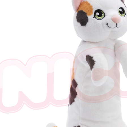
任。
４．使用「
即時審查
結果請求
５．嚴禁
形，恩沛
動。