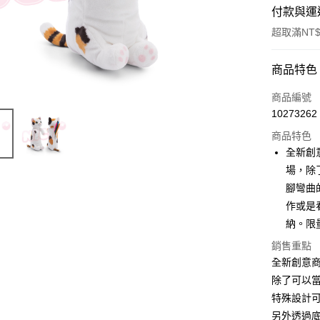
付款與運
超取滿NT$
付款方式
商品特色
信用卡一
商品編號
10273262
超商取貨
商品特色
LINE Pay
全新創
場，除
Apple Pay
腳彎曲
街口支付
作或是
納。限
悠遊付
銷售重點
AFTEE先
全新創意
相關說明
除了可以
【關於「A
ATM付款
特殊設計
AFTEE
便利好安
另外透過