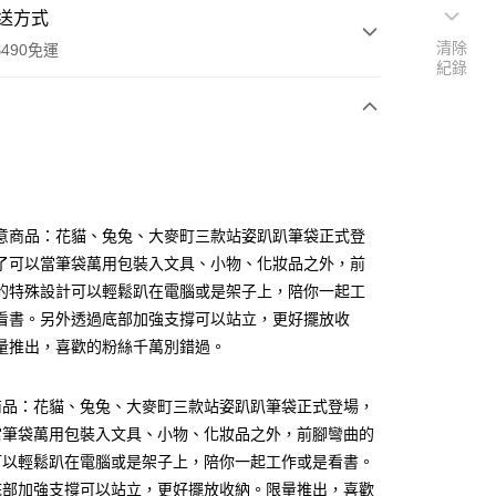
送方式
清除
490免運
紀錄
次付款
付款
意商品：花貓、兔兔、大麥町三款站姿趴趴筆袋正式登
了可以當筆袋萬用包裝入文具、小物、化妝品之外，前
的特殊設計可以輕鬆趴在電腦或是架子上，陪你一起工
看書。另外透過底部加強支撐可以站立，更好擺放收
量推出，喜歡的粉絲千萬別錯過。
享後付
商品：花貓、兔兔、大麥町三款站姿趴趴筆袋正式登場，
當筆袋萬用包裝入文具、小物、化妝品之外，前腳彎曲的
FTEE先享後付」】
可以輕鬆趴在電腦或是架子上，陪你一起工作或是看書。
先享後付是「在收到商品之後才付款」的支付方式。 讓您購物簡單
心！
底部加強支撐可以站立，更好擺放收納。限量推出，喜歡