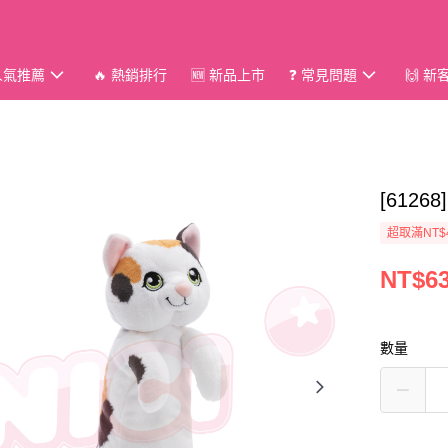
 人氣推薦
🔥 熱銷排行
🆕 新品上市
❓ 常見問題
🙌 
[612
超取滿NT$
NT$6
數量