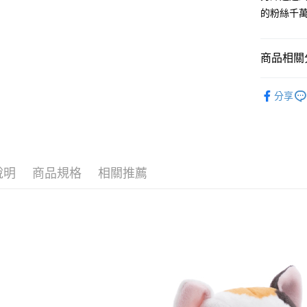
１．簡單
的粉絲千
２．便利
運送方式
３．安心
全家付款
【「AFT
商品相關分
每筆NT$1
１．於結帳
付」結帳
🔎 NICI
7-11付款
２．訂單
分享
３．收到繳
🐱人氣角
每筆NT$1
／ATM／
※ 請注意
宅配
絡購買商品
先享後付
每筆NT$1
※ 交易是
說明
商品規格
相關推薦
是否繳費成
海外國家
付客戶支
【注意事
１．透過由
交易，需
求債權轉
２．關於
https://aft
３．未成
「AFTE