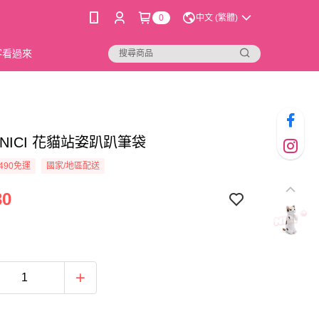
0
中文 (繁體)
新客看過來
68]NICI 花貓站姿趴趴筆袋
490免運
國家/地區配送
30