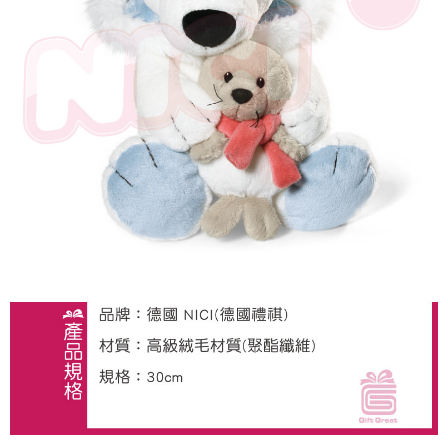
是否繳費成功／繳費後需取消欲退款等相關疑問，請聯繫「AFTEE先享後付
客戶支援中心」
https://netprotections.freshdesk.com/support/home
【注意事項】
１．透過由恩沛科技股份有限公司提供之「AFTEE先享後付」服務完成之交
易，需依本服務之必要範圍內提供個人資料，並將交易相關給付款項請求債
權轉讓予恩沛科技股份有限公司。
２．關於個人資料處理事宜，請瀏覽以下網址：
https://aftee.tw/terms/#terms3
３．未成年的使用者請事先徵得法定代理人或監護人之同意方可使用
「AFTEE先享後付」，若未經同意申辦者引起之損失，本公司不負相關責
任。
４．使用「AFTEE先享後付」時，將依據個別帳號之用戶狀況，依本公司即
時審查核予不同之上限額度；若仍有額度不足之情形，本公司將視審查結果
請求用戶進行身份認證。
５．嚴禁一人註冊多個帳號或使用他人資訊註冊。若發現惡意使用之情形，
恩沛科技股份有限公司將有權停止該用戶之使用額度並採取法律行動。