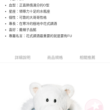
血型：正直熱情滿分的O型
街口支付
星座：領導力十足的水瓶座
悠遊付
個性：可靠的大哥哥性格
專長：在寒冷的極地中花式調酒
AFTEE先享後付
喜好：戴帽子品酩
相關說明
專屬名言：花式調酒最重要的就是要有FU
【關於「AFTEE先享後付」】
ATM付款
AFTEE先享後付是「在收到商品之後才付款」的支付方式。 讓您購物簡單
便利好安心！
１．簡單：不需註冊會員、不需綁卡、不需儲值。
運送方式
２．便利：只要手機號碼，簡訊認證，即可結帳。
詳細說明
商品規格
相關推薦
３．安心：先確認商品／服務後，再付款。
全家付款取貨
每筆NT$100，滿NT$490(含以上)免運費
【「AFTEE先享後付」結帳流程】
１．於結帳方式選擇「AFTEE先享後付」後，將跳轉至「AFTEE先享後付」
7-11付款取貨
結帳頁面，進行簡訊認證並確認金額後，即可完成結帳。
２．訂單成立數日內，您將收到繳費通知簡訊。
每筆NT$100，滿NT$490(含以上)免運費
３．收到繳費通知簡訊後14天內，點擊此簡訊中的連結，可透過四大超商／
ATM／網路銀行／等多元方式進行付款，方視為交易完成。
宅配
※ 請注意：結帳手續完成當下不需立刻繳費，但若您需要取消訂單，請聯絡
每筆NT$100，滿NT$990(含以上)免運費
購買商品的店家。未經商家同意取消之訂單仍視為有效，需透過AFTEE先享
後付繳納相關費用。
海外國家
※ 交易是否成功請以「AFTEE先享後付 」之結帳頁面顯示為準，若有關於
查看運費