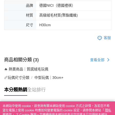
品牌
德國NICI（德國禮祺）
材質
高級絨毛材質(聚酯纖維)
尺寸
H30cm
客服
商品相關分類 (3)
查看全部
🔥 熱賣商品｜質感絨毛玩偶
📏玩偶尺寸分類
中型玩偶｜30cm+
本分類熱銷
全站排行
本網站中使用 cookie，欲查詢有關本網站使用 cookie 方式之詳情，及若您不希
熱門標籤
望在電腦上使用 cookie 時應如何變更電腦的 cookie 設定，請參閱本網站「
隱私
權條款
」之 Cookie 聲明。您繼續使用本網站即表示您同意本公司得按本網站使