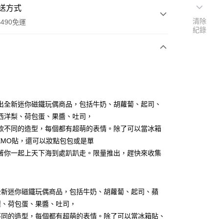
送方式
清除
490免運
紀錄
次付款
付款
I推出全新迷你磁鐵玩偶商品，包括牛奶、胡蘿蔔、起司、
西洋梨、荷包蛋、果醬、吐司，
款不同的造型，每個都有超萌的表情。除了可以當冰箱
EMO貼，還可以妝點包包或是單
著你一起上天下海到處趴趴走。限量推出，趕快來收集
享後付
出全新迷你磁鐵玩偶商品，包括牛奶、胡蘿蔔、起司、蘋
FTEE先享後付」】
梨、荷包蛋、果醬、吐司，
先享後付是「在收到商品之後才付款」的支付方式。 讓您購物簡單
心！
不同的造型，每個都有超萌的表情。除了可以當冰箱貼、