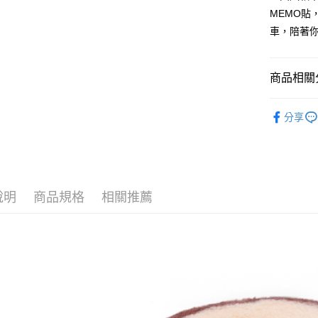
１．簡單
MEMO貼
２．便利
運送方式
３．安心
車，陪著
全家付款
【「AFT
每筆NT$1
１．於結帳
商品相關分
付」結帳
7-11付款
２．訂單
🔎 NICI
３．收到繳
每筆NT$1
分享
／ATM／
※ 請注意
宅配
絡購買商品
先享後付
每筆NT$1
※ 交易是
是否繳費成
海外國家
付客戶支
說明
商品規格
相關推薦
【注意事
１．透過由
交易，需
求債權轉
２．關於
https://aft
３．未成
「AFTE