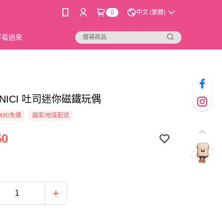
0
中文 (繁體)
新客看過來
31]NICI 吐司迷你磁鐵玩偶
490免運
國家/地區配送
50