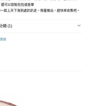
：不需註冊會員、不需綁卡、不需儲值。
，還可以妝點包包或是單
：只要手機號碼，簡訊認證，即可結帳。
：先確認商品／服務後，再付款。
你一起上天下海到處趴趴走。限量推出，趕快來收集吧。
取貨
EE先享後付」結帳流程】
00，滿NT$490(含以上)免運費
方式選擇「AFTEE先享後付」後，將跳轉至「AFTEE先享後
類 (1)
頁面，進行簡訊認證並確認金額後，即可完成結帳。
取貨
成立數日內，您將收到繳費通知簡訊。
 周邊商品
磁鐵玩偶
費通知簡訊後14天內，點擊此簡訊中的連結，可透過四大超商
00，滿NT$490(含以上)免運費
客服
網路銀行／等多元方式進行付款，方視為交易完成。
：結帳手續完成當下不需立刻繳費，但若您需要取消訂單，請聯
的店家。未經商家同意取消之訂單仍視為有效，需透過AFTEE
繳納相關費用。
00，滿NT$990(含以上)免運費
否成功請以「AFTEE先享後付 」之結帳頁面顯示為準，若有關於
功／繳費後需取消欲退款等相關疑問，請聯繫「AFTEE先享後
查看運費
援中心」
https://netprotections.freshdesk.com/support/home
項】
恩沛科技股份有限公司提供之「AFTEE先享後付」服務完成之
依本服務之必要範圍內提供個人資料，並將交易相關給付款項請
讓予恩沛科技股份有限公司。
個人資料處理事宜，請瀏覽以下網址：
ee.tw/terms/#terms3
年的使用者請事先徵得法定代理人或監護人之同意方可使用
E先享後付」，若未經同意申辦者引起之損失，本公司不負相關責