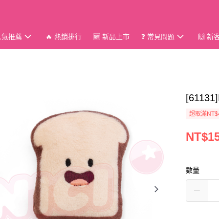
 人氣推薦
🔥 熱銷排行
🆕 新品上市
❓ 常見問題
🙌 
[611
超取滿NT$
NT$1
數量