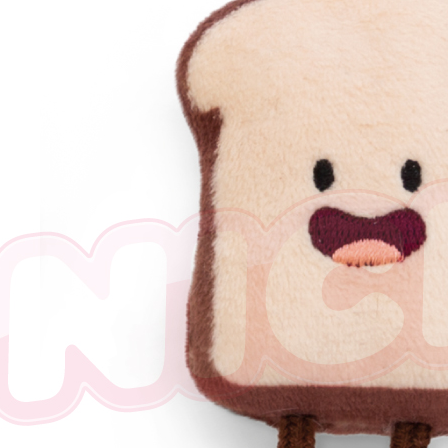
任。
４．使用「
即時審查
結果請求
５．嚴禁
形，恩沛
動。