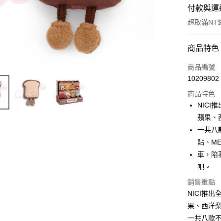
付款與運
超取滿NT$
付款方式
商品特色
信用卡一
商品編號
10209802
超商取貨
商品特色
LINE Pay
NIC
蘋果、
Apple Pay
一共八
街口支付
貼、M
車，陪
悠遊付
吧。
AFTEE先
銷售重點
相關說明
NICI推
【關於「A
ATM付款
果、西洋
AFTEE
便利好安
一共八款