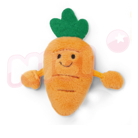
是否繳費成功／繳費後需取消欲退款等相關疑問，請聯繫「AFTEE先享後付
客戶支援中心」
https://netprotections.freshdesk.com/support/home
【注意事項】
１．透過由恩沛科技股份有限公司提供之「AFTEE先享後付」服務完成之交
易，需依本服務之必要範圍內提供個人資料，並將交易相關給付款項請求債
權轉讓予恩沛科技股份有限公司。
２．關於個人資料處理事宜，請瀏覽以下網址：
https://aftee.tw/terms/#terms3
３．未成年的使用者請事先徵得法定代理人或監護人之同意方可使用
「AFTEE先享後付」，若未經同意申辦者引起之損失，本公司不負相關責
任。
４．使用「AFTEE先享後付」時，將依據個別帳號之用戶狀況，依本公司即
時審查核予不同之上限額度；若仍有額度不足之情形，本公司將視審查結果
請求用戶進行身份認證。
５．嚴禁一人註冊多個帳號或使用他人資訊註冊。若發現惡意使用之情形，
恩沛科技股份有限公司將有權停止該用戶之使用額度並採取法律行動。