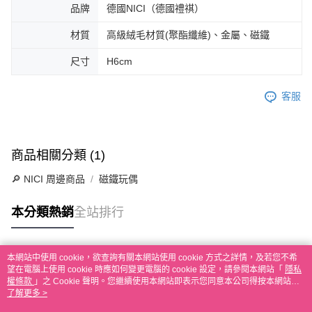
品牌
德國NICI（德國禮祺）
材質
高級絨毛材質(聚酯纖維)、金屬、磁鐵
尺寸
H6cm
客服
商品相關分類 (1)
🔎 NICI 周邊商品
磁鐵玩偶
本分類熱銷
全站排行
本網站中使用 cookie，欲查詢有關本網站使用 cookie 方式之詳情，及若您不希
熱門標籤
望在電腦上使用 cookie 時應如何變更電腦的 cookie 設定，請參閱本網站「
隱私
權條款
」之 Cookie 聲明。您繼續使用本網站即表示您同意本公司得按本網站使
用條款之 Cookie 聲明使用 cookie。
了解更多 >