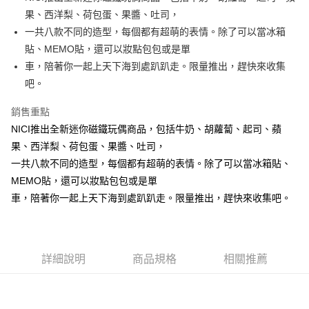
果、西洋梨、荷包蛋、果醬、吐司，
街口支付
一共八款不同的造型，每個都有超萌的表情。除了可以當冰箱
悠遊付
貼、MEMO貼，還可以妝點包包或是單
車，陪著你一起上天下海到處趴趴走。限量推出，趕快來收集
AFTEE先享後付
吧。
相關說明
【關於「AFTEE先享後付」】
銷售重點
ATM付款
AFTEE先享後付是「在收到商品之後才付款」的支付方式。 讓您購物簡單
便利好安心！
NICI推出全新迷你磁鐵玩偶商品，包括牛奶、胡蘿蔔、起司、蘋
１．簡單：不需註冊會員、不需綁卡、不需儲值。
果、西洋梨、荷包蛋、果醬、吐司，
運送方式
２．便利：只要手機號碼，簡訊認證，即可結帳。
一共八款不同的造型，每個都有超萌的表情。除了可以當冰箱貼、
３．安心：先確認商品／服務後，再付款。
全家付款取貨
MEMO貼，還可以妝點包包或是單
每筆NT$100，滿NT$490(含以上)免運費
【「AFTEE先享後付」結帳流程】
車，陪著你一起上天下海到處趴趴走。限量推出，趕快來收集吧。
１．於結帳方式選擇「AFTEE先享後付」後，將跳轉至「AFTEE先享後付」
7-11付款取貨
結帳頁面，進行簡訊認證並確認金額後，即可完成結帳。
２．訂單成立數日內，您將收到繳費通知簡訊。
每筆NT$100，滿NT$490(含以上)免運費
３．收到繳費通知簡訊後14天內，點擊此簡訊中的連結，可透過四大超商／
ATM／網路銀行／等多元方式進行付款，方視為交易完成。
宅配
詳細說明
商品規格
相關推薦
※ 請注意：結帳手續完成當下不需立刻繳費，但若您需要取消訂單，請聯絡
每筆NT$100，滿NT$990(含以上)免運費
購買商品的店家。未經商家同意取消之訂單仍視為有效，需透過AFTEE先享
後付繳納相關費用。
海外國家
※ 交易是否成功請以「AFTEE先享後付 」之結帳頁面顯示為準，若有關於
查看運費