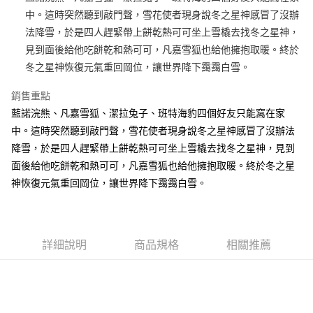
中。這時突然聽到敲門聲，雪花使者現身說冬之星神感冒了沒辦
街口支付
法降雪，於是四人趕緊帶上餅乾熱可可坐上雪橇去找冬之星神，
悠遊付
見到面後給他吃餅乾和熱可可，凡嘉雪狐也給他擁抱取暖。終於
冬之星神恢復元氣重回岡位，讓世界降下靄靄白雪。
AFTEE先享後付
相關說明
銷售重點
【關於「AFTEE先享後付」】
藍諾浣熊、凡嘉雪狐、潔拉兔子、班特海豹四個好友只能窩在家
ATM付款
AFTEE先享後付是「在收到商品之後才付款」的支付方式。 讓您購物簡單
便利好安心！
中。這時突然聽到敲門聲，雪花使者現身說冬之星神感冒了沒辦法
１．簡單：不需註冊會員、不需綁卡、不需儲值。
降雪，於是四人趕緊帶上餅乾熱可可坐上雪橇去找冬之星神，見到
運送方式
２．便利：只要手機號碼，簡訊認證，即可結帳。
面後給他吃餅乾和熱可可，凡嘉雪狐也給他擁抱取暖。終於冬之星
３．安心：先確認商品／服務後，再付款。
全家付款取貨
神恢復元氣重回岡位，讓世界降下靄靄白雪。
每筆NT$100，滿NT$490(含以上)免運費
【「AFTEE先享後付」結帳流程】
１．於結帳方式選擇「AFTEE先享後付」後，將跳轉至「AFTEE先享後付」
7-11付款取貨
結帳頁面，進行簡訊認證並確認金額後，即可完成結帳。
２．訂單成立數日內，您將收到繳費通知簡訊。
每筆NT$100，滿NT$490(含以上)免運費
３．收到繳費通知簡訊後14天內，點擊此簡訊中的連結，可透過四大超商／
詳細說明
商品規格
相關推薦
ATM／網路銀行／等多元方式進行付款，方視為交易完成。
宅配
※ 請注意：結帳手續完成當下不需立刻繳費，但若您需要取消訂單，請聯絡
每筆NT$100，滿NT$990(含以上)免運費
購買商品的店家。未經商家同意取消之訂單仍視為有效，需透過AFTEE先享
後付繳納相關費用。
海外國家
※ 交易是否成功請以「AFTEE先享後付 」之結帳頁面顯示為準，若有關於
查看運費