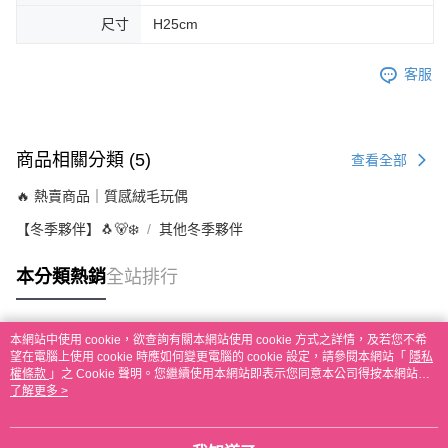
尺寸
H25cm
客服
商品相關分類 (5)
查看全部
🔥 熱賣商品｜質感絨毛玩偶
【冬季夥伴】🐧🐻‍❄️
其他冬季夥伴
本分類熱銷
全站排行
本網站中使用 cookie，欲查詢有關本網站使用 cookie 方式之詳情，及若您不希
熱門標籤
望在電腦上使用 cookie 時應如何變更電腦的 cookie 設定，請參閱本網站「
隱私
權條款
」之 Cookie 聲明。您繼續使用本網站即表示您同意本公司得按本網站使
用條款之 Cookie 聲明使用 cookie。
了解更多 >