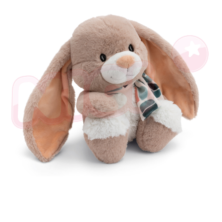
是否繳費成功／繳費後需取消欲退款等相關疑問，請聯繫「AFTEE先享後付
客戶支援中心」
https://netprotections.freshdesk.com/support/home
【注意事項】
１．透過由恩沛科技股份有限公司提供之「AFTEE先享後付」服務完成之交
易，需依本服務之必要範圍內提供個人資料，並將交易相關給付款項請求債
權轉讓予恩沛科技股份有限公司。
２．關於個人資料處理事宜，請瀏覽以下網址：
https://aftee.tw/terms/#terms3
３．未成年的使用者請事先徵得法定代理人或監護人之同意方可使用
「AFTEE先享後付」，若未經同意申辦者引起之損失，本公司不負相關責
任。
４．使用「AFTEE先享後付」時，將依據個別帳號之用戶狀況，依本公司即
時審查核予不同之上限額度；若仍有額度不足之情形，本公司將視審查結果
請求用戶進行身份認證。
５．嚴禁一人註冊多個帳號或使用他人資訊註冊。若發現惡意使用之情形，
恩沛科技股份有限公司將有權停止該用戶之使用額度並採取法律行動。