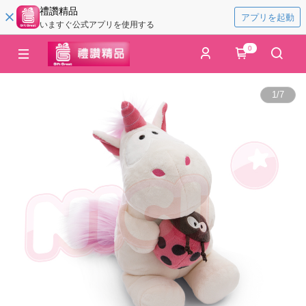
禮讚精品
アプリを起動
いますぐ公式アプリを使用する
0
1
/
7