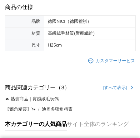
商品の仕様
品牌
德國NICI（德國禮祺）
材質
高級絨毛材質(聚酯纖維)
尺寸
H25cm
カスタマーサービス
商品関連カテゴリー（3）
[すべて表示]
🔥 熱賣商品｜質感絨毛玩偶
【獨角精靈】🦄
迪奧多獨角精靈
本カテゴリーの人気商品
サイト全体のランキング