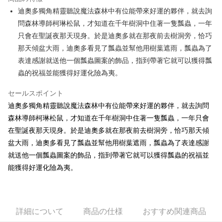
Apple Pay
迪奧多獨角精靈聽說魔法森林中有位能帶來好運的夥伴，就去詢
問森林導師柯琳松鼠，才知道在千年樹洞中住著一隻瓢蟲，一年
JKOPAY
只會在聖誕夜那天現身。於是迪奧多就在那夜前去樹洞旁，恰巧
Easy Wallet
那天傾盆大雨，迪奧多看見了瓢蟲並幫他用樹葉遮雨，瓢蟲為了
表達感謝就送他一個瓢蟲圖案的飾品，指到帶著它就可以獲得瓢
AFTEE代金後払い
蟲的祝福並能獲得好運化險為夷。
説明
一、 AFTEE代金後払いについて
ATM払い
セールスポイント
1.お支払い方法でAFTEE代金後払いを選択すると、携帯電話認証ウィンド
ウが表示されます。
迪奧多獨角精靈聽說魔法森林中有位能帶來好運的夥伴，就去詢問
2.SMSで認証してお支払い手続を進めてください。
配送方法
森林導師柯琳松鼠，才知道在千年樹洞中住著一隻瓢蟲，一年只會
3.注文するときのお支払いは不要です。商品はご指定の住所に配送されま
在聖誕夜那天現身。於是迪奧多就在那夜前去樹洞旁，恰巧那天傾
す。
全家付款取貨
4.ご注文が完了すると、携帯に支払い通知のSMSが届きます。アプリ会員
盆大雨，迪奧多看見了瓢蟲並幫他用樹葉遮雨，瓢蟲為了表達感謝
配送毎にNT$100、NT$490以上で送料無料
の場合は、AFTEE アプリプッシュ通知が届きます。
就送他一個瓢蟲圖案的飾品，指到帶著它就可以獲得瓢蟲的祝福並
5.商品受け取り時のお支払いは不要です。商品を確かめてから、SMSまた
7-11付款取貨
はアプリの通知に従って、4大コンビニ、またはATM/オンラインバンキン
能獲得好運化險為夷。
グでお支払いください。
配送毎にNT$100、NT$490以上で送料無料
代金納付期限は最短で 14 日以内ですので、ご注意ください。AFTEE アプ
宅配
リをダウンロードして AFTEE 会員になるとお支払い期限を最長 45 日以内
配送毎にNT$100、NT$990以上で送料無料
まで延長できます。
詳細について
商品の仕様
おすすめ関連商品