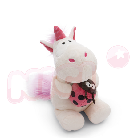
海外國家
送料を確認
お支払期限は、ショップが請求した期日と、AFTEEで延長できる日数をも
とに計算されます。AFTEEで注文すると、商品を受け取るまで支払い期限
を延長できますが、商品を期限内に受け取れない場合があります（例：予
約商品や商品到着日が比較的遅い商品）。そのため、商品到着の有無に関
わらず、AFTEEで指定された期限内にお支払いください。
二、支払い限度額
1.初回 AFTEEを ご利用の際に、認証結果及び当社の審査の結果に基づ
き、限度額が設定されます。
2.決済金額は最低NT$20です。
3.現在、台湾の会員のみご利用いただけます。
三、利用規約「AFTEE代金後払い」（以下当サービスという）はネットプ
ロテクションズ（以下 AFTEE という）が提供し、AFTEEが代金を徴収し
ます。当サービスご利用の際に提供しなければならない個人情報（注文者
の氏名、電話番号、受取人の氏名、電話番号、受取人住所を含むがこれに
限らない）は、AFTEEに渡され当サービスで必要な範囲内で利用されま
す。AFTEEの個人情報の収集、処理、利用について、詳細はAFTEE公式ホ
ームページの『個人情報の収集、処理及び利用に関する声明』をご参照く
ださい（
https://aftee.tw/privacypolicy/
）。
AFTEEの初回ご利用の際に、審査を通過すれば、最高額がNT$10,000にな
ります。支払い期限を過ぎた場合、その金額に基づいて年利20%の遅延滞
納金が加算されます。未成年の利用者は、事前に法定代理人または後見人
の同意を得ればAFTEEをご利用いただけます。