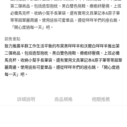
第二彈商品，包括造型抱枕、黑白雙色拖鞋、療癒紓壓偶、上班
街口支付
必備馬克杯、收納小幫手長筆袋、還有實用文具筆記本&原子筆
悠遊付
等等超華麗周邊。使用這些可愛單品，遵從咩咩羊們的座右銘，
「開心度過每一天」吧。
AFTEE先享後付
相關說明
銷售重點
【關於「AFTEE先享後付」】
致力推廣羊群工作生活平衡的布萊黑咩咩羊和沃爾白咩咩羊推出第
ATM付款
AFTEE先享後付是「在收到商品之後才付款」的支付方式。 讓您購物簡單
便利好安心！
二彈商品，包括造型抱枕、黑白雙色拖鞋、療癒紓壓偶、上班必備
１．簡單：不需註冊會員、不需綁卡、不需儲值。
馬克杯、收納小幫手長筆袋、還有實用文具筆記本&原子筆等等超華
運送方式
２．便利：只要手機號碼，簡訊認證，即可結帳。
麗周邊。使用這些可愛單品，遵從咩咩羊們的座右銘，「開心度過
３．安心：先確認商品／服務後，再付款。
全家付款取貨
每一天」吧。
每筆NT$100，滿NT$490(含以上)免運費
【「AFTEE先享後付」結帳流程】
１．於結帳方式選擇「AFTEE先享後付」後，將跳轉至「AFTEE先享後付」
7-11付款取貨
結帳頁面，進行簡訊認證並確認金額後，即可完成結帳。
２．訂單成立數日內，您將收到繳費通知簡訊。
每筆NT$100，滿NT$490(含以上)免運費
３．收到繳費通知簡訊後14天內，點擊此簡訊中的連結，可透過四大超商／
詳細說明
商品規格
相關推薦
ATM／網路銀行／等多元方式進行付款，方視為交易完成。
宅配
※ 請注意：結帳手續完成當下不需立刻繳費，但若您需要取消訂單，請聯絡
每筆NT$100，滿NT$990(含以上)免運費
購買商品的店家。未經商家同意取消之訂單仍視為有效，需透過AFTEE先享
後付繳納相關費用。
海外國家
※ 交易是否成功請以「AFTEE先享後付 」之結帳頁面顯示為準，若有關於
查看運費