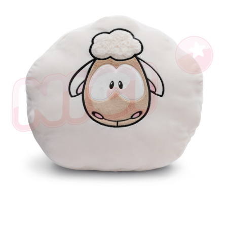
是否繳費成功／繳費後需取消欲退款等相關疑問，請聯繫「AFTEE先享後付
客戶支援中心」
https://netprotections.freshdesk.com/support/home
【注意事項】
１．透過由恩沛科技股份有限公司提供之「AFTEE先享後付」服務完成之交
易，需依本服務之必要範圍內提供個人資料，並將交易相關給付款項請求債
權轉讓予恩沛科技股份有限公司。
２．關於個人資料處理事宜，請瀏覽以下網址：
https://aftee.tw/terms/#terms3
３．未成年的使用者請事先徵得法定代理人或監護人之同意方可使用
「AFTEE先享後付」，若未經同意申辦者引起之損失，本公司不負相關責
任。
４．使用「AFTEE先享後付」時，將依據個別帳號之用戶狀況，依本公司即
時審查核予不同之上限額度；若仍有額度不足之情形，本公司將視審查結果
請求用戶進行身份認證。
５．嚴禁一人註冊多個帳號或使用他人資訊註冊。若發現惡意使用之情形，
恩沛科技股份有限公司將有權停止該用戶之使用額度並採取法律行動。